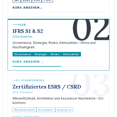
GRI
ESRS
IFRS
TCFD
02
KURS ANSEHEN
→
ISSB
IFRS S1 & S2
ISSB-konform
Governance, Strategie, Risiko, Kennzahlen – Klima und
Nachhaltigkeit.
Governance
Strategie
Risiko
Kennzahlen
KURS ANSEHEN
→
03
EU-RAHMENWERK
Zertifiziertes ESRS / CSRD
Post-Omnibus
Wesentlichkeit, Architektur und Assurance-Nachweise – EU-
konform.
Wesentlichkeit
Architektur
Assurance