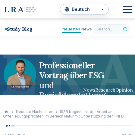
Study Blog
Neuestes
News
L
R
A
Professioneller
Vortrag über ESG
und
News
Research
Opinion
Berichterstattung
Neueste Nachrichten
ISSB beginnt mit der Arbeit an
Offenlegungspflichten im Bereich Natur mit Unterstützung der TNFD