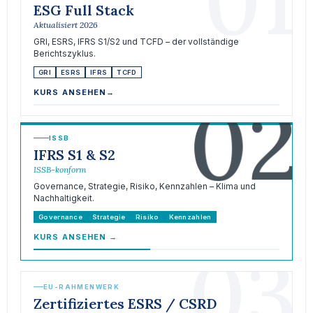
01
ESG Full Stack
Aktualisiert 2026
GRI, ESRS, IFRS S1/S2 und TCFD – der vollständige
Berichtszyklus.
GRI
ESRS
IFRS
TCFD
02
KURS ANSEHEN
→
ISSB
IFRS S1 & S2
ISSB-konform
Governance, Strategie, Risiko, Kennzahlen – Klima und
Nachhaltigkeit.
Governance
Strategie
Risiko
Kennzahlen
KURS ANSEHEN
→
03
EU-RAHMENWERK
Zertifiziertes ESRS / CSRD