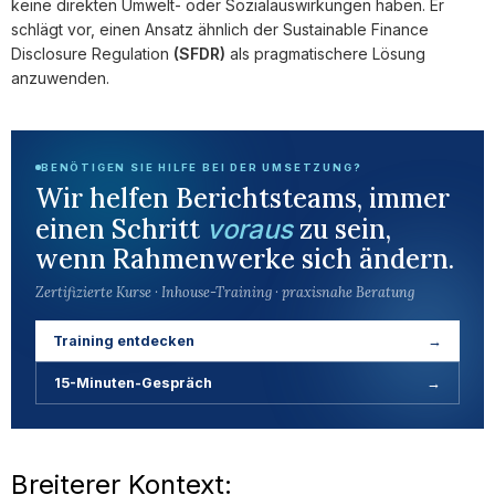
keine direkten Umwelt- oder Sozialauswirkungen haben. Er
schlägt vor, einen Ansatz ähnlich der Sustainable Finance
Disclosure Regulation
(SFDR)
als pragmatischere Lösung
anzuwenden.
BENÖTIGEN SIE HILFE BEI DER UMSETZUNG?
Wir helfen Berichtsteams, immer
einen Schritt
zu sein,
voraus
wenn Rahmenwerke sich ändern.
Zertifizierte Kurse · Inhouse-Training · praxisnahe Beratung
Training entdecken
→
15-Minuten-Gespräch
→
Breiterer Kontext: