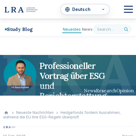
Study Blog
Neuestes
News
L
R
A
Professioneller
Vortrag über ESG
und
News
Research
Opinion
Berichterstattung
Neueste Nachrichten
Hedgefonds fordern Ausnahmen,
während die EU ihre ESG-Regeln überprüft