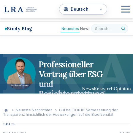
Study Blog
Neuestes
News
L
R
A
Professioneller
Vortrag über ESG
und
News
Research
Opinion
Berichterstattung
Neueste Nachrichten
GRI bei COP16: Verbesserung der
Transparenz hinsichtlich der Auswirkungen auf die Biodiversität