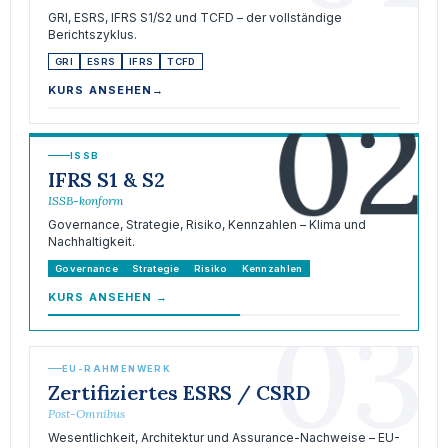
GRI, ESRS, IFRS S1/S2 und TCFD – der vollständige
Berichtszyklus.
GRI
ESRS
IFRS
TCFD
02
KURS ANSEHEN
→
ISSB
IFRS S1 & S2
ISSB-konform
Governance, Strategie, Risiko, Kennzahlen – Klima und
Nachhaltigkeit.
Governance
Strategie
Risiko
Kennzahlen
KURS ANSEHEN
→
03
EU-RAHMENWERK
Zertifiziertes ESRS / CSRD
Post-Omnibus
Wesentlichkeit, Architektur und Assurance-Nachweise – EU-