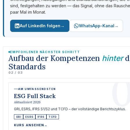
sind, festgehalten zu werden — das Signal, ohne das Rausche
paar Mal im Monat.
→
→
Auf LinkedIn folgen
WhatsApp-Kanal
EMPFOHLENER NÄCHSTER SCHRITT
Aufbau der Kompetenzen
d
hinter
Standards
0
02 / 03
AM UMFASSENDSTEN
ESG Full Stack
Aktualisiert 2026
GRI, ESRS, IFRS S1/S2 und TCFD – der vollständige Berichtszyklus.
GRI
ESRS
IFRS
TCFD
KURS ANSEHEN
→