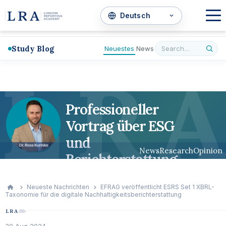
Study Blog
Neuestes
News
L
R
A
Professioneller
Vortrag über ESG
und
News
Research
Opinion
Berichterstattung
Neueste Nachrichten
EFRAG veröffentlicht ESRS Set 1 XBRL-
Taxonomie für die digitale Nachhaltigkeitsberichterstattung