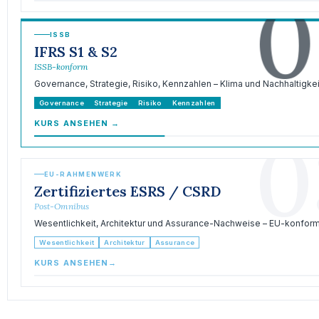
0
ISSB
IFRS S1 & S2
ISSB-konform
Governance, Strategie, Risiko, Kennzahlen – Klima und Nachhaltigkei
Governance
Strategie
Risiko
Kennzahlen
KURS ANSEHEN
→
0
EU-RAHMENWERK
Zertifiziertes ESRS / CSRD
Post-Omnibus
Wesentlichkeit, Architektur und Assurance-Nachweise – EU-konform
Wesentlichkeit
Architektur
Assurance
KURS ANSEHEN
→