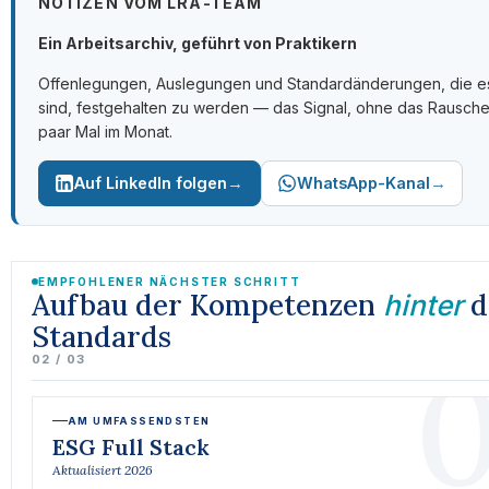
NOTIZEN VOM LRA-TEAM
Ein Arbeitsarchiv, geführt von Praktikern
Offenlegungen, Auslegungen und Standardänderungen, die e
sind, festgehalten zu werden — das Signal, ohne das Rausche
paar Mal im Monat.
→
→
Auf LinkedIn folgen
WhatsApp-Kanal
EMPFOHLENER NÄCHSTER SCHRITT
Aufbau der Kompetenzen
d
hinter
Standards
0
02 / 03
AM UMFASSENDSTEN
ESG Full Stack
Aktualisiert 2026