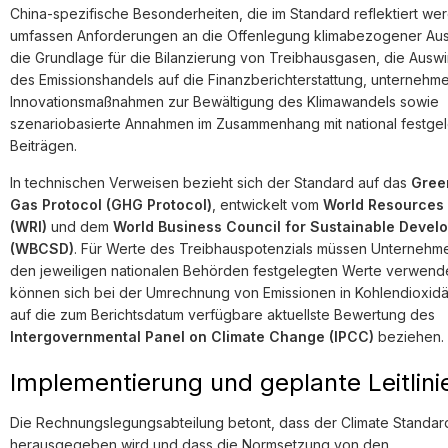
China-spezifische Besonderheiten, die im Standard reflektiert we
umfassen Anforderungen an die Offenlegung klimabezogener Au
die Grundlage für die Bilanzierung von Treibhausgasen, die Ausw
des Emissionshandels auf die Finanzberichterstattung, unternehm
Innovationsmaßnahmen zur Bewältigung des Klimawandels sowie
szenariobasierte Annahmen im Zusammenhang mit national festge
Beiträgen.
In technischen Verweisen bezieht sich der Standard auf das
Gree
Gas Protocol (GHG Protocol)
, entwickelt vom
World Resources I
(WRI)
und dem
World Business Council for Sustainable Devel
(WBCSD)
. Für Werte des Treibhauspotenzials müssen Unternehm
den jeweiligen nationalen Behörden festgelegten Werte verwend
können sich bei der Umrechnung von Emissionen in Kohlendioxidä
auf die zum Berichtsdatum verfügbare aktuellste Bewertung des
Intergovernmental Panel on Climate Change (IPCC)
beziehen.
Implementierung und geplante Leitlini
Die Rechnungslegungsabteilung betont, dass der Climate Standard
herausgegeben wird und dass die Normsetzung von den