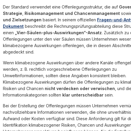
Der Standard verwendet eine Offenlegungsstruktur, die auf
Gove
Strategie
,
Risikomanagement und Chancenmanagement
sowi
und Zielsetzungen
basiert. In seinem offiziellen
Fragen-und-Ant
Dokument
beschreibt die Rechnungsprüfungsabteilung diese Stru
einen
„Vier-Säulen-plus-Auswirkungen“-Ansatz
. Zusätzlich zu
Offenlegungen unter den vier Säulen müssen Unternehmen wesen
klimabezogene Auswirkungen offenlegen, die in diesen Abschnitte
abgedeckt sind.
Wenn klimabezogene Auswirkungen über andere Kanäle offengel
werden, z. B. rechtlich vorgeschriebene Offenlegungen zu
Umweltinformationen, sollten diese Angaben konsistent bleiben.
Klimabezogene Auswirkungen dürfen die Offenlegungen zu kli
Risiken und Chancen
nicht verdecken oder verwischen
, und di
Informationskategorien sollten
klar unterscheidbar
sein.
Bei der Erstellung der Offenlegungen müssen Unternehmen vernü
nachvollziehbare Informationen verwenden, die ohne unverhältni
Aufwand oder Kosten verfügbar sind. Diese Anforderung gilt für d
Identifikation klimabezogener Risiken, Chancen und Auswirkungen