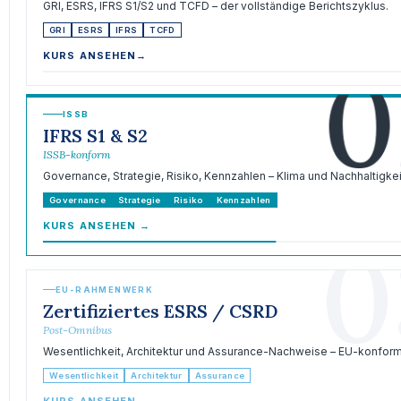
GRI, ESRS, IFRS S1/S2 und TCFD – der vollständige Berichtszyklus.
GRI
ESRS
IFRS
TCFD
0
KURS ANSEHEN
→
ISSB
IFRS S1 & S2
ISSB-konform
Governance, Strategie, Risiko, Kennzahlen – Klima und Nachhaltigkei
Governance
Strategie
Risiko
Kennzahlen
KURS ANSEHEN
→
0
EU-RAHMENWERK
Zertifiziertes ESRS / CSRD
Post-Omnibus
Wesentlichkeit, Architektur und Assurance-Nachweise – EU-konform
Wesentlichkeit
Architektur
Assurance
KURS ANSEHEN
→