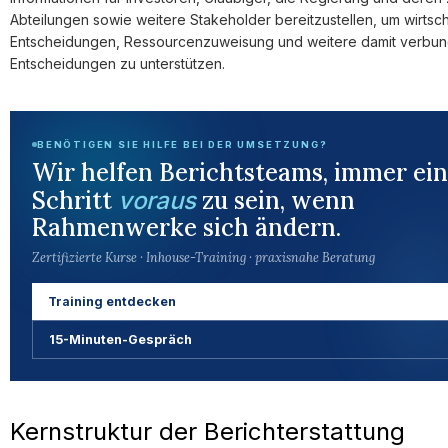
Abteilungen sowie weitere Stakeholder bereitzustellen, um wirtsch
Entscheidungen, Ressourcenzuweisung und weitere damit verbu
Entscheidungen zu unterstützen.
BENÖTIGEN SIE HILFE BEI DER UMSETZUNG?
Wir helfen Berichtsteams, immer ei
Schritt
zu sein, wenn
voraus
Rahmenwerke sich ändern.
Zertifizierte Kurse · Inhouse-Training · praxisnahe Beratung
Training entdecken
15-Minuten-Gespräch
Kernstruktur der Berichterstattung