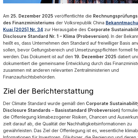
Am
25. Dezember 2025
veröffentlichte die
Rechnungsprüfungs
des Finanzministeriums
der Volksrepublik China
Bekanntmachu
Kuai [2025] Nr. 34
zur Herausgabe des
Corporate Sustainabili
Disclosure Standard Nr. 1 – Klima (Probeversion)
. In der Beka
heißt es, dass Unternehmen den Standard auf freiwilliger Basis 
sollen, bevor Geltungsbereich und Umsetzungspflichten formell fe
werden. Das Dokument ist auf den
19. Dezember 2025
datiert un
dokumentiert die gemeinsame Entwicklung durch das Finanzminist
zusammen mit anderen relevanten Zentralministerien und
Finanzaufsichtsbehörden.
Ziel der Berichterstattung
Der Climate Standard wurde gemäß den
Corporate Sustainabilit
Disclosure Standards – Basisstandard (Probeversion)
formulier
die Offenlegung klimabezogener Risiken, Chancen und Auswirku
zielt darauf ab, die Qualität der Nachhaltigkeitsinformationen zu
gewährleisten. Das Ziel der Offenlegung ist es, wesentliche klim
Informationen für Investoren, Gläubiger, die Regierung und deren