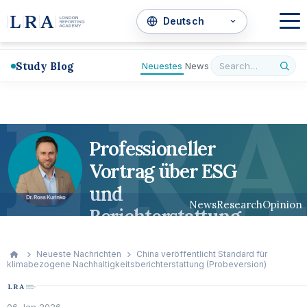
Study Blog
Neuestes
News
L
R
A
Professioneller
Vortrag über ESG
und
News
Research
Opinion
Berichterstattung
Neueste Nachrichten
China veröffentlicht Standard für
klimabezogene Nachhaltigkeitsberichterstattung (Probeversion)