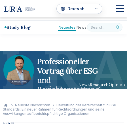
Study Blog
Neuestes
News
L
R
A
Professioneller
Vortrag über ESG
und
News
Research
Opinion
Berichterstattung
Neueste Nachrichten
Bewertung der Bereitschaft für ISSB
Standards: Ein neuer Rahmen für Rechtsordnungen und seine
Auswirkungen auf berichtspflichtige Organisationen