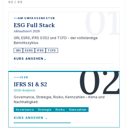
01
02 / 03
AM UMFASSENDSTEN
ESG Full Stack
Aktualisiert 2026
GRI, ESRS, IFRS S1/S2 und TCFD – der vollständige
Berichtszyklus.
GRI
ESRS
IFRS
TCFD
02
KURS ANSEHEN
→
ISSB
IFRS S1 & S2
ISSB-konform
Governance, Strategie, Risiko, Kennzahlen – Klima und
Nachhaltigkeit.
Governance
Strategie
Risiko
Kennzahlen
KURS ANSEHEN
→