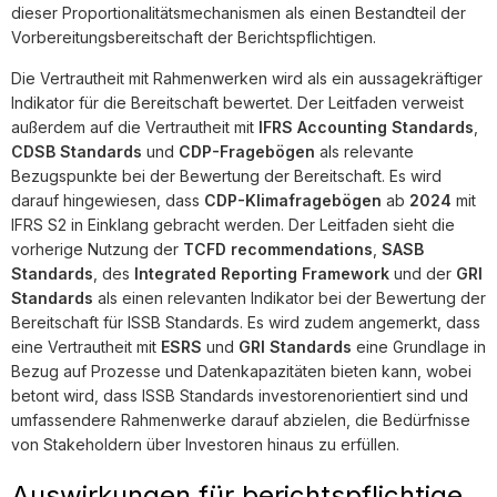
dieser Proportionalitätsmechanismen als einen Bestandteil der
Vorbereitungsbereitschaft der Berichtspflichtigen.
Die Vertrautheit mit Rahmenwerken wird als ein aussagekräftiger
Indikator für die Bereitschaft bewertet. Der Leitfaden verweist
außerdem auf die Vertrautheit mit
IFRS Accounting Standards
,
CDSB Standards
und
CDP-Fragebögen
als relevante
Bezugspunkte bei der Bewertung der Bereitschaft. Es wird
darauf hingewiesen, dass
CDP-Klimafragebögen
ab
2024
mit
IFRS S2 in Einklang gebracht werden. Der Leitfaden sieht die
vorherige Nutzung der
TCFD recommendations
,
SASB
Standards
, des
Integrated Reporting Framework
und der
GRI
Standards
als einen relevanten Indikator bei der Bewertung der
Bereitschaft für ISSB Standards. Es wird zudem angemerkt, dass
eine Vertrautheit mit
ESRS
und
GRI Standards
eine Grundlage in
Bezug auf Prozesse und Datenkapazitäten bieten kann, wobei
betont wird, dass ISSB Standards investorenorientiert sind und
umfassendere Rahmenwerke darauf abzielen, die Bedürfnisse
von Stakeholdern über Investoren hinaus zu erfüllen.
Auswirkungen für berichtspflichtige