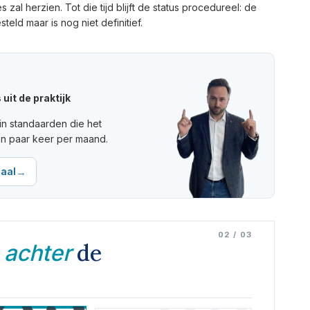
l herzien. Tot die tijd blijft de status procedureel: de
eld maar is nog niet definitief.
uit de praktijk
in standaarden die het
en paar keer per maand.
→
aal
02 / 03
n
de
achter