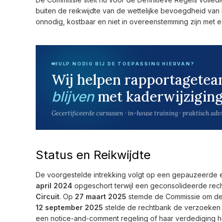
buiten de reikwijdte van de wettelijke bevoegdheid van 
onnodig, kostbaar en niet in overeenstemming zijn met ee
HULP NODIG BIJ DE TOEPASSING HIERVAN?
Wij helpen rapportagete
met kaderwijziging
blijven
Gecertificeerde cursussen · in-house training · praktisch adv
Status en Reikwijdte
De voorgestelde intrekking volgt op een gepauzeerde e
april 2024
opgeschort terwijl een geconsolideerde recht
Circuit
. Op
27 maart 2025
stemde de Commissie om de v
12 september 2025
stelde de rechtbank de verzoeken 
een notice-and-comment regeling of haar verdediging h