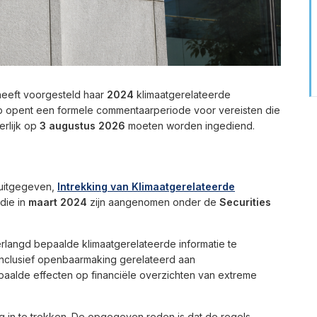
eeft voorgesteld haar
2024
klimaatgerelateerde
ap opent een formele commentaarperiode voor vereisten die
erlijk op
3 augustus 2026
moeten worden ingediend.
 uitgegeven,
Intrekking van Klimaatgerelateerde
 die in
maart 2024
zijn aangenomen onder de
Securities
rlangd bepaalde klimaatgerelateerde informatie te
 inclusief openbaarmaking gerelateerd aan
epaalde effecten op financiële overzichten van extreme
ig in te trekken. De opgegeven reden is dat de regels