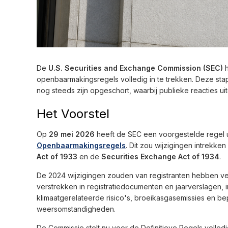
De
U.S. Securities and Exchange Commission (SEC)
h
openbaarmakingsregels volledig in te trekken. Deze st
nog steeds zijn opgeschort, waarbij publieke reacties uit
Het Voorstel
Op
29 mei 2026
heeft de SEC een voorgestelde regel
Openbaarmakingsregels
. Dit zou wijzigingen intrekken
Act of 1933
en de
Securities Exchange Act of 1934
.
De 2024 wijzigingen zouden van registranten hebben ve
verstrekken in registratiedocumenten en jaarverslagen,
klimaatgerelateerde risico's, broeikasgasemissies en b
weersomstandigheden.
De Commissie stelt nu voor de Definitieve Regels volled