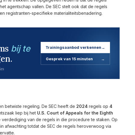
het agentschap vallen. De SEC stelt ook dat de regels
n registranten-specifieke materialiteitsbenadering.
ams
bij te
Trainingsaanbod verkennen
→
en.
Gesprek van 15 minuten
→
ies
n betwiste regeling. De SEC heeft de
2024
regels op
4
szaak liep bij het
U.S. Court of Appeals for the Eighth
erdediging van de regels in die procedure te staken. Op
in afwachting totdat de SEC de regels heroverwoog via
ervatte.