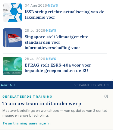
04 Aug 2026
·
NEWS
ISSB stelt gerichte actualisering van de
taxonomie voor
29 Jul 2026
·
NEWS
Singapore stelt klimaatgerichte
standaarden voor
informatieverschaffing voor
28 Jul 2026
·
NEWS
EFRAG stelt ESRS-40a voor voor
bepaalde groepen buiten de EU
WAT NU
LIVE CAPABILITY-ROUTES
01
GERELATEERDE TRAINING
Train uw team in dit onderwerp
Maatwerk briefings en workshops — van updates van 2 uur tot
maandenlange bijscholing.
Teamtraining aanvragen
→