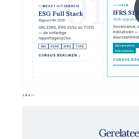
01
ISSB
MEEST UITGEBREID
IFRS S1 
ESG Full Stack
ISSB-afgestem
Bijgewerkt 2026
Governance, st
GRI, ESRS, IFRS S1/S2 en TCFD
indicatoren — 
— de volledige
duurzaamheid
rapportagecyclus.
Governance
GRI
ESRS
IFRS
TCFD
Indicatoren
CURSUS BEKIJKEN
→
CURSUS BEK
Gerelate