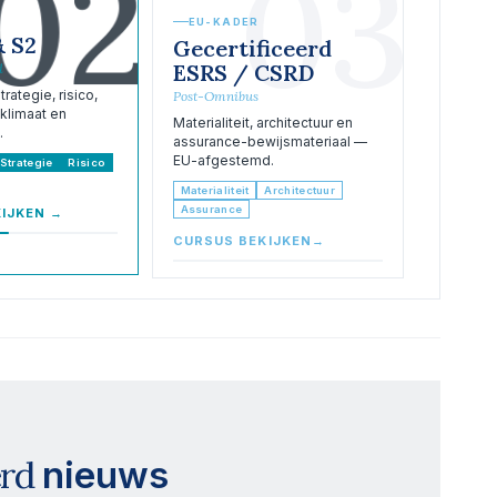
02
03
EU-KADER
& S2
Gecertificeerd
ESRS / CSRD
d
rategie, risico,
Post-Omnibus
klimaat en
Materialiteit, architectuur en
.
assurance-bewijsmateriaal —
EU-afgestemd.
Strategie
Risico
Materialiteit
Architectuur
Assurance
IJKEN
→
CURSUS BEKIJKEN
→
erd
nieuws