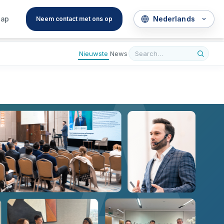
A
hap
Neem contact met ons op
Nieuwste
News