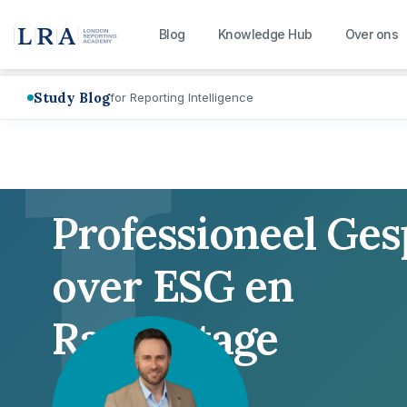
L
Blog
Knowledge Hub
Over ons
Study Blog
for Reporting Intelligence
Professioneel Ge
over ESG en
Rapportage