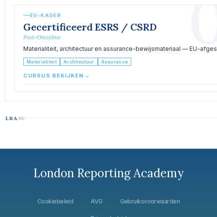
EU-KADER
Gecertificeerd ESRS / CSRD
Post-Omnibus
Materialiteit, architectuur en assurance-bewijsmateriaal — EU-afge
Materialiteit
Architectuur
Assurance
CURSUS BEKIJKEN
→
London Reporting Academy
Cookiebeleid
AVG
Gebruiksvoorwaarden