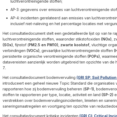
luchtverontreinigende stoffen;
AP-3: gegevens over emissies van luchtverontreinigende stof
AP-4: incidenten gerelateerd aan emissies van luchtverontrei
inclusief niet-naleving en het percentage locaties met vergun
Het consultatiedocument stelt een gedetailleerde lijst op van te r
luchtverontreinigende stoffen, waaronder stikstofoxiden
(NOx)
, 
(SOx)
, fijnstof (
PM2.5 en PM10)
,
zwarte koolstof
, vluchtige org
verbindingen
(VOCs)
, gevaarlijke luchtverontreinigende stoffen
(
persistente organische verontreinigende stoffen
(POPs)
, waarme
datavereisten aanzienlijk worden uitgebreid ten opzichte van de 
7..
Het consultatiedocument bodemvervuiling
(GRI SP: Soil Pollutio
introduceert een geheel nieuwe Topic Standard die organisaties v
rapporteren hoe zij bodemvervuiling beheren (
SP-1)
, bodemvero
stoffen te rapporteren per type, locatie, activiteit en land
(SP-2)
en
verstrekken over bodemvervuilingsincidenten, limieten en sanering
saneringsmaatregelen en voortgang ten opzichte van reductiedo
Het consultatiedocument kritieke incidenten
(GRI CI: Critical Inc