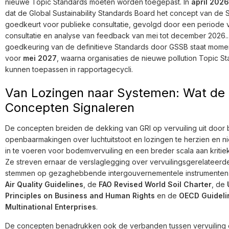
nieuwe Topic Standards moeten worden toegepast. In
april 2026
dat de Global Sustainability Standards Board het concept van de 
goedkeurt voor publieke consultatie, gevolgd door een periode 
consultatie en analyse van feedback van mei tot december 2026.
goedkeuring van de definitieve Standards door GSSB staat mome
voor
mei 2027
, waarna organisaties de nieuwe pollution Topic St
kunnen toepassen in rapportagecycli.
Van Lozingen naar Systemen: Wat de
Concepten Signaleren
De concepten breiden de dekking van GRI op vervuiling uit door
openbaarmakingen over luchtuitstoot en lozingen te herzien en n
in te voeren voor bodemvervuiling en een breder scala aan kritie
Ze streven ernaar de verslaglegging over vervuilingsgerelateerde
stemmen op gezaghebbende intergouvernementele instrumenten
Air Quality Guidelines
, de
FAO Revised World Soil Charter
, de
Principles on Business and Human Rights
en de
OECD Guidelin
Multinational Enterprises
.
De concepten benadrukken ook de verbanden tussen vervuiling