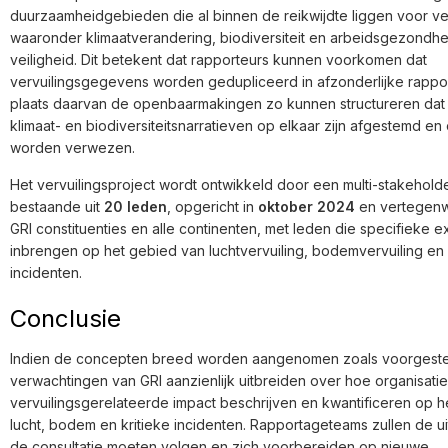
duurzaamheidgebieden die al binnen de reikwijdte liggen voor ve
waaronder klimaatverandering, biodiversiteit en arbeidsgezondhe
veiligheid. Dit betekent dat rapporteurs kunnen voorkomen dat
vervuilingsgegevens worden gedupliceerd in afzonderlijke rappor
plaats daarvan de openbaarmakingen zo kunnen structureren dat v
klimaat- en biodiversiteitsnarratieven op elkaar zijn afgestemd en
worden verwezen.
Het vervuilingsproject wordt ontwikkeld door een multi-stakehol
bestaande uit
20 leden
, opgericht in
oktober 2024
en vertegenwo
GRI constituenties en alle continenten, met leden die specifieke e
inbrengen op het gebied van luchtvervuiling, bodemvervuiling en 
incidenten.
Conclusie
Indien de concepten breed worden aangenomen zoals voorgesteld
verwachtingen van GRI aanzienlijk uitbreiden over hoe organisati
vervuilingsgerelateerde impact beschrijven en kwantificeren op 
lucht, bodem en kritieke incidenten. Rapportageteams zullen de u
de consultatie moeten volgen en zich voorbereiden op nieuwe