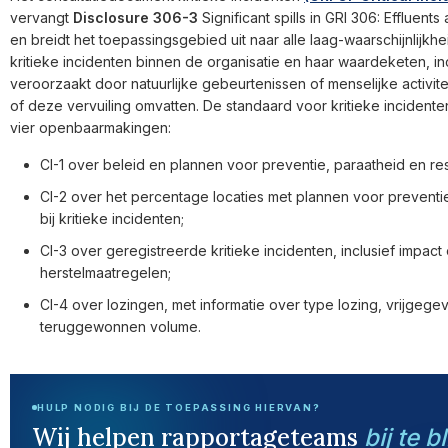
vervangt
Disclosure 306-3
Significant spills in GRI 306: Effluent
en breidt het toepassingsgebied uit naar alle laag-waarschijnlijk
kritieke incidenten binnen de organisatie en haar waardeketen, inc
veroorzaakt door natuurlijke gebeurtenissen of menselijke activit
of deze vervuiling omvatten. De standaard voor kritieke incidente
vier openbaarmakingen:
CI-1 over beleid en plannen voor preventie, paraatheid en re
CI-2 over het percentage locaties met plannen voor preventi
bij kritieke incidenten;
CI-3 over geregistreerde kritieke incidenten, inclusief impact
herstelmaatregelen;
CI-4 over lozingen, met informatie over type lozing, vrijgeg
teruggewonnen volume.
HULP NODIG BIJ DE TOEPASSING HIERVAN?
Wij helpen rapportageteams
bij te b