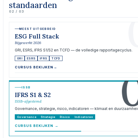
standaarden
02 / 03
MEEST UITGEBREID
ESG Full Stack
Bijgewerkt 2026
GRI, ESRS, IFRS S1/S2 en TCFD — de volledige rapportagecyclus.
GRI
ESRS
IFRS
TCFD
CURSUS BEKIJKEN
→
ISSB
IFRS S1 & S2
ISSB-afgestemd
Governance, strategie, risico, indicatoren — klimaat en duurzaamhei
Governance
Strategie
Risico
Indicatoren
CURSUS BEKIJKEN
→