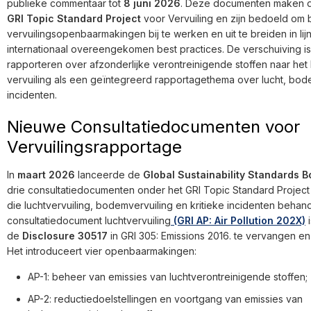
publieke commentaar tot
8 juni 2026
. Deze documenten maken de
GRI Topic Standard Project
voor Vervuiling en zijn bedoeld om
vervuilingsopenbaarmakingen bij te werken en uit te breiden in lij
internationaal overeengekomen best practices. De verschuiving is
rapporteren over afzonderlijke verontreinigende stoffen naar he
vervuiling als een geïntegreerd rapportagethema over lucht, bod
incidenten.
Nieuwe Consultatiedocumenten voor
Vervuilingsrapportage
In
maart 2026
lanceerde de
Global Sustainability Standards B
drie consultatiedocumenten onder het GRI Topic Standard Project 
die luchtvervuiling, bodemvervuiling en kritieke incidenten behan
consultatiedocument luchtvervuiling
(GRI AP: Air Pollution 202X)
i
de
Disclosure 30517
in GRI 305: Emissions 2016. te vervangen en 
Het introduceert vier openbaarmakingen:
AP-1: beheer van emissies van luchtverontreinigende stoffen;
AP-2: reductiedoelstellingen en voortgang van emissies van