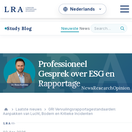
Study Blog
Nieuwste
News
L
R
A
Professioneel
Gesprek over ESG en
Rapportage
News
Research
Opinion
Laatste nieuws
GRI Vervuilingsrapportagestandaarden:
Aanpakken van Lucht, Bodem en Kritieke Incidenten