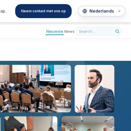
A
hap
Neem contact met ons op
Nieuwste
News