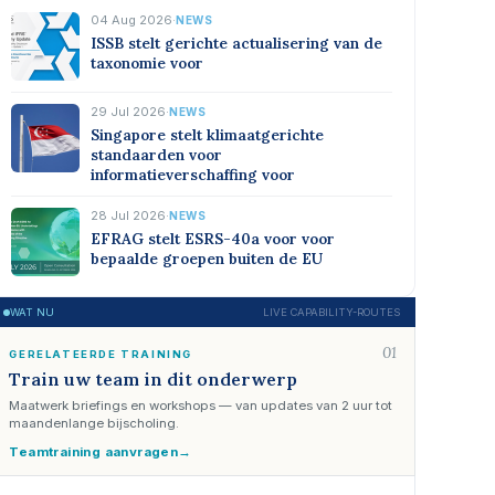
04 Aug 2026
·
NEWS
ISSB stelt gerichte actualisering van de
taxonomie voor
29 Jul 2026
·
NEWS
Singapore stelt klimaatgerichte
standaarden voor
informatieverschaffing voor
28 Jul 2026
·
NEWS
EFRAG stelt ESRS-40a voor voor
bepaalde groepen buiten de EU
WAT NU
LIVE CAPABILITY-ROUTES
01
GERELATEERDE TRAINING
Train uw team in dit onderwerp
Maatwerk briefings en workshops — van updates van 2 uur tot
maandenlange bijscholing.
Teamtraining aanvragen
→