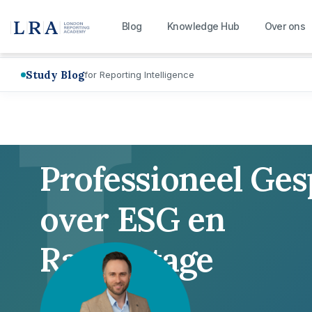
L
Blog
Knowledge Hub
Over ons
Study Blog
for Reporting Intelligence
Professioneel Ge
over ESG en
Rapportage