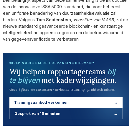
Een belangrijk aspect van deze samenwerking is de introductie
van de innovatieve ISSA 5000-standaard, die voor het eerst
een uniforme benadering van duurzaamheidsevaluatie zal
bieden. Volgens
Tom Seidenstein
,
voorzitter van IAASB
, zal de
nieuwe standaard geavanceerde blockchain- en kunstmatige
intelligentietechnologieën integreren om de betrouwbaarheid
van gegevensverificatie te verbeteren.
HULP NODIG BIJ DE TOEPASSING HIERVAN?
Wij helpen rapportageteams
bij
met kaderwijzigingen.
te blijven
Gecertificeerde cursussen · in-house training · praktisch advies
Trainingsaanbod verkennen
→
Gesprek van 15 minuten
→