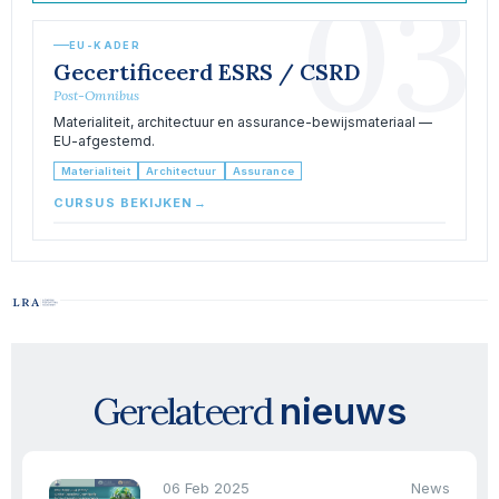
03
EU-KADER
Gecertificeerd ESRS / CSRD
Post-Omnibus
Materialiteit, architectuur en assurance-bewijsmateriaal —
EU-afgestemd.
Materialiteit
Architectuur
Assurance
CURSUS BEKIJKEN
→
Gerelateerd
nieuws
06 Feb 2025
News