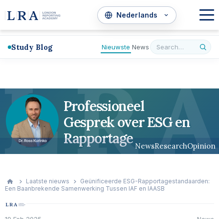
Study Blog
Nieuwste
News
L
R
A
Professioneel
Gesprek over ESG en
Rapportage
News
Research
Opinion
Laatste nieuws
Geünificeerde ESG-Rapportagestandaarden:
Een Baanbrekende Samenwerking Tussen IAF en IAASB