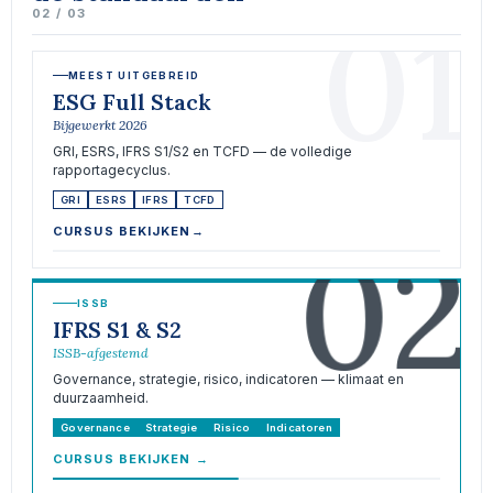
01
02 / 03
MEEST UITGEBREID
ESG Full Stack
Bijgewerkt 2026
GRI, ESRS, IFRS S1/S2 en TCFD — de volledige
rapportagecyclus.
GRI
ESRS
IFRS
TCFD
02
CURSUS BEKIJKEN
→
ISSB
IFRS S1 & S2
ISSB-afgestemd
Governance, strategie, risico, indicatoren — klimaat en
duurzaamheid.
Governance
Strategie
Risico
Indicatoren
CURSUS BEKIJKEN
→