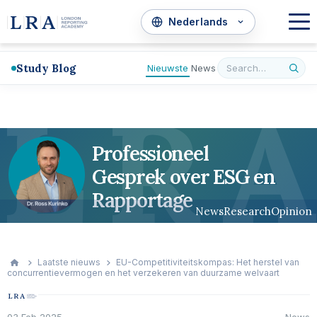
Study Blog
Nieuwste
News
L
R
A
Professioneel
Gesprek over ESG en
Rapportage
News
Research
Opinion
Laatste nieuws
EU-Competitiviteitskompas: Het herstel van
concurrentievermogen en het verzekeren van duurzame welvaart