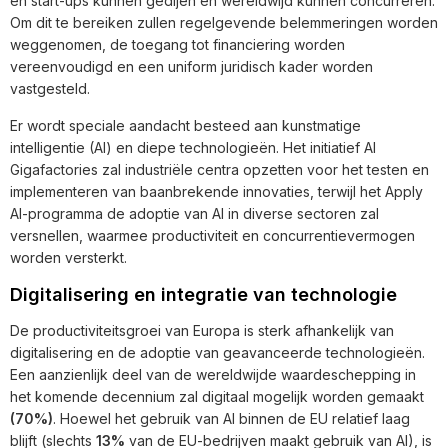
en start-ups kunnen gedijen en wereldwijd kunnen concurreren.
Om dit te bereiken zullen regelgevende belemmeringen worden
weggenomen, de toegang tot financiering worden
vereenvoudigd en een uniform juridisch kader worden
vastgesteld.
Er wordt speciale aandacht besteed aan kunstmatige
intelligentie (AI) en diepe technologieën. Het initiatief AI
Gigafactories zal industriële centra opzetten voor het testen en
implementeren van baanbrekende innovaties, terwijl het Apply
AI-programma de adoptie van AI in diverse sectoren zal
versnellen, waarmee productiviteit en concurrentievermogen
worden versterkt.
Digitalisering en integratie van technologie
De productiviteitsgroei van Europa is sterk afhankelijk van
digitalisering en de adoptie van geavanceerde technologieën.
Een aanzienlijk deel van de wereldwijde waardeschepping in
het komende decennium zal digitaal mogelijk worden gemaakt
(70%)
. Hoewel het gebruik van AI binnen de EU relatief laag
blijft (slechts
13%
van de EU-bedrijven maakt gebruik van AI), is