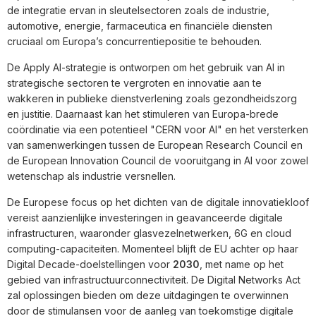
de integratie ervan in sleutelsectoren zoals de industrie,
automotive, energie, farmaceutica en financiële diensten
cruciaal om Europa’s concurrentiepositie te behouden.
De Apply AI-strategie is ontworpen om het gebruik van AI in
strategische sectoren te vergroten en innovatie aan te
wakkeren in publieke dienstverlening zoals gezondheidszorg
en justitie. Daarnaast kan het stimuleren van Europa-brede
coördinatie via een potentieel "CERN voor AI" en het versterken
van samenwerkingen tussen de European Research Council en
de European Innovation Council de vooruitgang in AI voor zowel
wetenschap als industrie versnellen.
De Europese focus op het dichten van de digitale innovatiekloof
vereist aanzienlijke investeringen in geavanceerde digitale
infrastructuren, waaronder glasvezelnetwerken, 6G en cloud
computing-capaciteiten. Momenteel blijft de EU achter op haar
Digital Decade-doelstellingen voor
2030
, met name op het
gebied van infrastructuurconnectiviteit. De Digital Networks Act
zal oplossingen bieden om deze uitdagingen te overwinnen
door de stimulansen voor de aanleg van toekomstige digitale