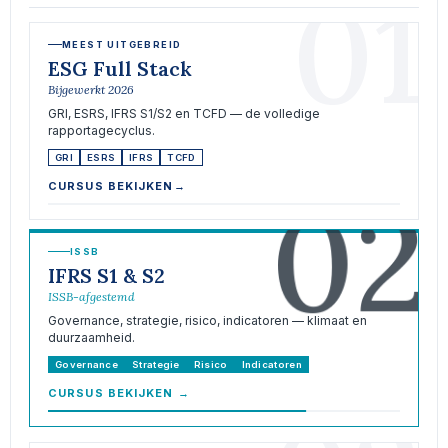
01
MEEST UITGEBREID
ESG Full Stack
Bijgewerkt 2026
GRI, ESRS, IFRS S1/S2 en TCFD — de volledige
rapportagecyclus.
GRI
ESRS
IFRS
TCFD
02
CURSUS BEKIJKEN
→
ISSB
IFRS S1 & S2
ISSB-afgestemd
Governance, strategie, risico, indicatoren — klimaat en
duurzaamheid.
Governance
Strategie
Risico
Indicatoren
CURSUS BEKIJKEN
→