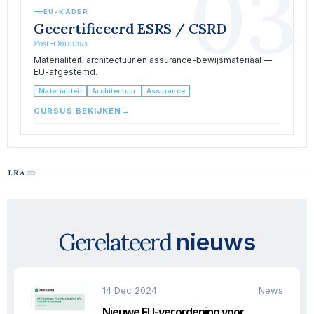
03
EU-KADER
Gecertificeerd ESRS / CSRD
Post-Omnibus
Materialiteit, architectuur en assurance-bewijsmateriaal —
EU-afgestemd.
Materialiteit
Architectuur
Assurance
CURSUS BEKIJKEN
→
Gerelateerd
nieuws
14 Dec 2024
News
Nieuwe EU-verordening voor