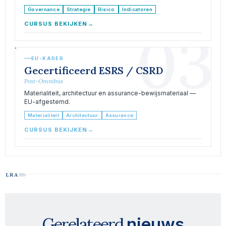
Governance
Strategie
Risico
Indicatoren
CURSUS BEKIJKEN
→
03
EU-KADER
Gecertificeerd ESRS / CSRD
Post-Omnibus
Materialiteit, architectuur en assurance-bewijsmateriaal —
EU-afgestemd.
Materialiteit
Architectuur
Assurance
CURSUS BEKIJKEN
→
Gerelateerd
nieuws