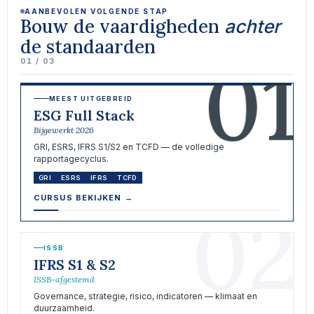
AANBEVOLEN VOLGENDE STAP
Bouw de vaardigheden
achter
de standaarden
01
01 / 03
MEEST UITGEBREID
ESG Full Stack
Bijgewerkt 2026
GRI, ESRS, IFRS S1/S2 en TCFD — de volledige
rapportagecyclus.
GRI
ESRS
IFRS
TCFD
CURSUS BEKIJKEN
→
02
ISSB
IFRS S1 & S2
ISSB-afgestemd
Governance, strategie, risico, indicatoren — klimaat en
duurzaamheid.