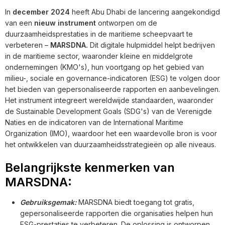
In
december 2024
heeft Abu Dhabi de lancering aangekondigd
van een
nieuw instrument
ontworpen om de
duurzaamheidsprestaties in de maritieme scheepvaart te
verbeteren –
MARSDNA.
Dit digitale hulpmiddel helpt bedrijven
in de maritieme sector, waaronder kleine en middelgrote
ondernemingen (KMO's), hun voortgang op het gebied van
milieu-, sociale en governance-indicatoren (ESG) te volgen door
het bieden van gepersonaliseerde rapporten en aanbevelingen.
Het instrument integreert wereldwijde standaarden, waaronder
de Sustainable Development Goals (SDG's) van de Verenigde
Naties en de indicatoren van de International Maritime
Organization (IMO), waardoor het een waardevolle bron is voor
het ontwikkelen van duurzaamheidsstrategieën op alle niveaus.
Belangrijkste kenmerken van
MARSDNA:
Gebruiksgemak:
MARSDNA biedt toegang tot gratis,
gepersonaliseerde rapporten die organisaties helpen hun
ESG-prestaties te verbeteren. De oplossing is ontworpen