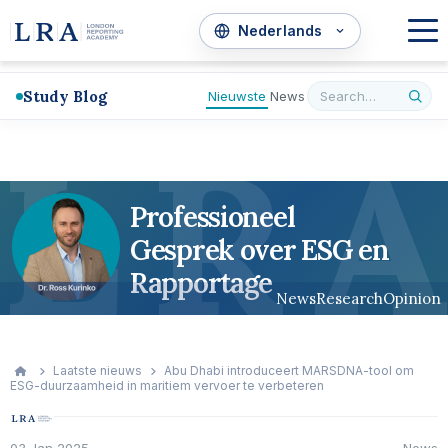
Study Blog
Nieuwste
News
L
R
A
Professioneel
Gesprek over ESG en
Rapportage
News
Research
Opinion
Laatste nieuws
Abu Dhabi introduceert MARSDNA-tool om
ESG-duurzaamheid in maritiem vervoer te verbeteren