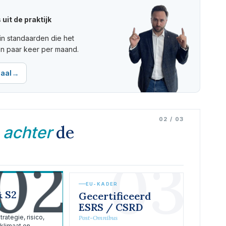
uit de praktijk
in standaarden die het
en paar keer per maand.
→
aal
02 / 03
n
de
achter
02
03
EU-KADER
& S2
Gecertificeerd
ESRS / CSRD
d
rategie, risico,
Post-Omnibus
klimaat en