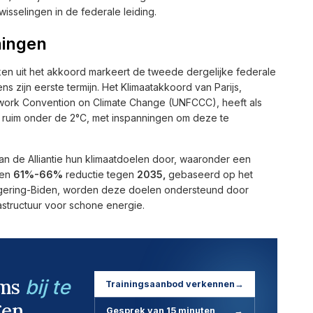
isselingen in de federale leiding.
ningen
ken uit het akkoord markeert de tweede dergelijke federale
ns zijn eerste termijn. Het Klimaatakkoord van Parijs,
work Convention on Climate Change (UNFCCC), heeft als
t ruim onder de 2°C, met inspanningen om deze te
an de Alliantie hun klimaatdoelen door, waaronder een
een
61%-66%
reductie tegen
2035,
gebaseerd op het
regering-Biden, worden deze doelen ondersteund door
rastructuur voor schone energie.
ams
bij te
Trainingsaanbod verkennen
→
en.
Gesprek van 15 minuten
→