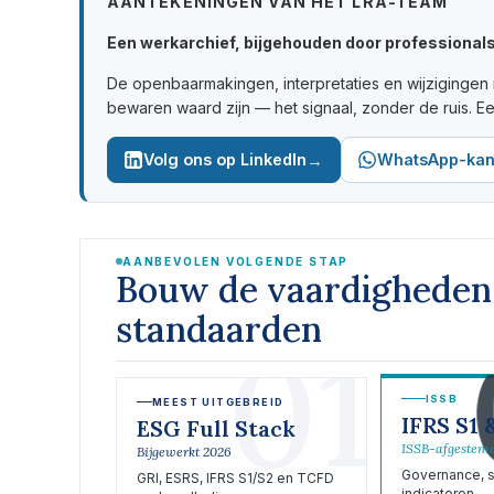
AANTEKENINGEN VAN HET LRA-TEAM
Een werkarchief, bijgehouden door professionals 
De openbaarmakingen, interpretaties en wijzigingen 
bewaren waard zijn — het signaal, zonder de ruis. E
→
Volg ons op LinkedIn
WhatsApp-kan
AANBEVOLEN VOLGENDE STAP
Bouw de vaardighede
standaarden
01
ISSB
MEEST UITGEBREID
IFRS S1 
ESG Full Stack
ISSB-afgestem
Bijgewerkt 2026
Governance, st
GRI, ESRS, IFRS S1/S2 en TCFD
indicatoren — 