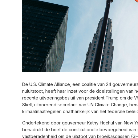
De U.S. Climate Alliance, een coalitie van 24 gouverneu
nuluitstoot, heeft haar inzet voor de doelstellingen van
recente uitvoeringsbesluit van president Trump om de VS 
Stiell, uitvoerend secretaris van UN Climate Change, be
klimaatmaatregelen onafhankelijk van het federale belei
Ondertekend door gouverneur Kathy Hochul van New Yo
benadrukt de brief de constitutionele bevoegdheid van 
vastberadenheid om de uitstoot van broeikasgassen (GH