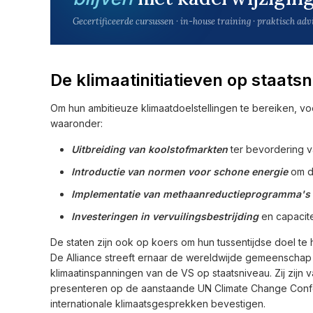
Gecertificeerde cursussen · in-house training · praktisch adv
De klimaatinitiatieven op staats
Om hun ambitieuze klimaatdoelstellingen te bereiken, voe
waaronder:
Uitbreiding van koolstofmarkten
ter bevordering v
Introductie van normen voor schone energie
om de
Implementatie van methaanreductieprogramma's
Investeringen in vervuilingsbestrijding
en capacite
De staten zijn ook op koers om hun tussentijdse doel t
De Alliance streeft ernaar de wereldwijde gemeenschap 
klimaatinspanningen van de VS op staatsniveau. Zij zijn
presenteren op de aanstaande UN Climate Change Confere
internationale klimaatsgesprekken bevestigen.