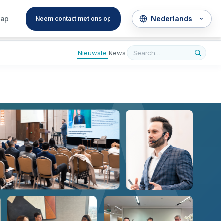
A
hap
Neem contact met ons op
Nieuwste
News