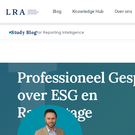
L
Blog
Knowledge Hub
Over ons
Study Blog
for Reporting Intelligence
Professioneel Ge
over ESG en
Rapportage