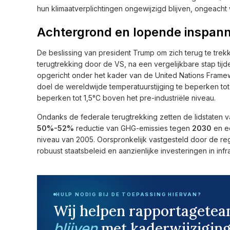
hun klimaatverplichtingen ongewijzigd blijven, ongeacht w
Achtergrond en lopende inspan
De beslissing van president Trump om zich terug te trek
terugtrekking door de VS, na een vergelijkbare stap tijde
opgericht onder het kader van de United Nations Frame
doel de wereldwijde temperatuurstijging te beperken to
beperken tot 1,5°C boven het pre-industriële niveau.
Ondanks de federale terugtrekking zetten de lidstaten v
50%-52%
reductie van GHG-emissies tegen
2030
en 
niveau van 2005. Oorspronkelijk vastgesteld door de 
robuust staatsbeleid en aanzienlijke investeringen in inf
HULP NODIG BIJ DE TOEPASSING HIERVAN?
Wij helpen rapportagete
met kaderwijziging
blijven