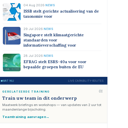
04 Aug 2026
·
NEWS
ISSB stelt gerichte actualisering van de
taxonomie voor
29 Jul 2026
·
NEWS
Singapore stelt klimaatgerichte
standaarden voor
informatieverschaffing voor
28 Jul 2026
·
NEWS
EFRAG stelt ESRS-40a voor voor
bepaalde groepen buiten de EU
WAT NU
LIVE CAPABILITY-ROUTES
01
GERELATEERDE TRAINING
Train uw team in dit onderwerp
Maatwerk briefings en workshops — van updates van 2 uur tot
maandenlange bijscholing.
Teamtraining aanvragen
→